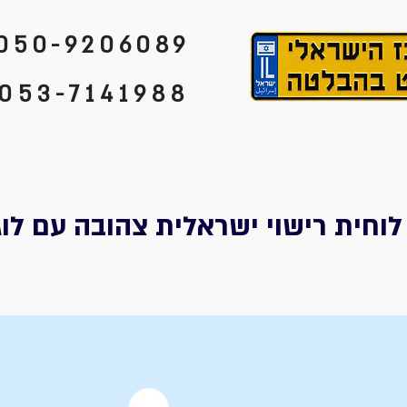
050-9206089
053-7141988