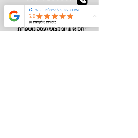
kiglerplate@gmail.com
מעל 40 שנות ניסיון
יחס אישי ומקצועי\עסק משפחתי
מידע חיוני
צור קשר
אודות
רישום קורקינט\אופנים חשמליים במשרד
התחבורה
הצהרת נגישות
מדיניות פרטיות
תקנון האתר
סוגי שילוט