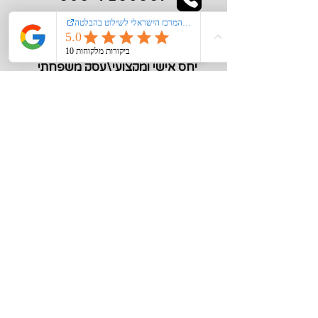
kiglerplate@gmail.com
מעל 40 שנות ניסיון
יחס אישי ומקצועי\עסק משפחתי
מידע חיוני
צור קשר
אודות
רישום קורקינט\אופנים חשמליים במשרד
התחבורה
הצהרת נגישות
מדיניות פרטיות
תקנון האתר
סוגי שילוט