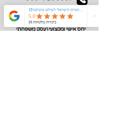
kiglerplate@gmail.com
מעל 40 שנות ניסיון
יחס אישי ומקצועי\עסק משפחתי
מידע חיוני
צור קשר
אודות
רישום קורקינט\אופנים חשמליים במשרד
התחבורה
הצהרת נגישות
מדיניות פרטיות
תקנון האתר
סוגי שילוט