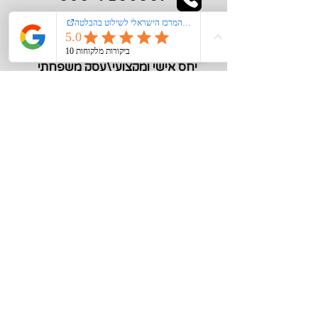
kiglerplate@gmail.com
מעל 40 שנות ניסיון
יחס אישי ומקצועי\עסק משפחתי
מידע חיוני
צור קשר
אודות
רישום קורקינט\אופנים חשמליים במשרד
התחבורה
הצהרת נגישות
מדיניות פרטיות
תקנון האתר
סוגי שילוט