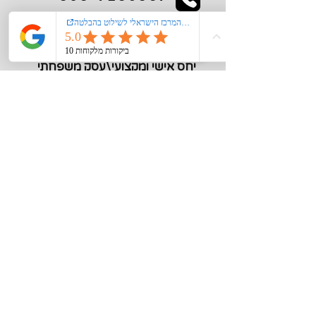
kiglerplate@gmail.com
מעל 40 שנות ניסיון
יחס אישי ומקצועי\עסק משפחתי
מידע חיוני
צור קשר
אודות
רישום קורקינט\אופנים חשמליים במשרד
התחבורה
הצהרת נגישות
מדיניות פרטיות
תקנון האתר
סוגי שילוט