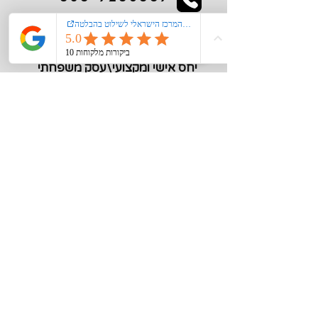
kiglerplate@gmail.com
מעל 40 שנות ניסיון
יחס אישי ומקצועי\עסק משפחתי
מידע חיוני
צור קשר
אודות
רישום קורקינט\אופנים חשמליים במשרד
התחבורה
הצהרת נגישות
מדיניות פרטיות
תקנון האתר
סוגי שילוט