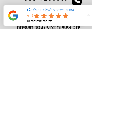
kiglerplate@gmail.com
מעל 40 שנות ניסיון
יחס אישי ומקצועי\עסק משפחתי
מידע חיוני
צור קשר
אודות
רישום קורקינט\אופנים חשמליים במשרד
התחבורה
הצהרת נגישות
מדיניות פרטיות
תקנון האתר
סוגי שילוט