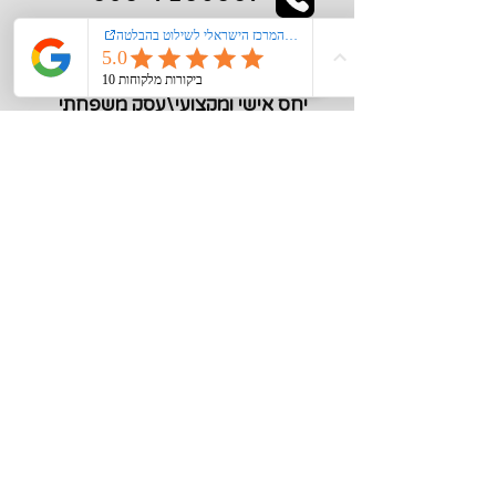
kiglerplate@gmail.com
מעל 40 שנות ניסיון
יחס אישי ומקצועי\עסק משפחתי
מידע חיוני
צור קשר
אודות
רישום קורקינט\אופנים חשמליים במשרד
התחבורה
הצהרת נגישות
מדיניות פרטיות
תקנון האתר
סוגי שילוט