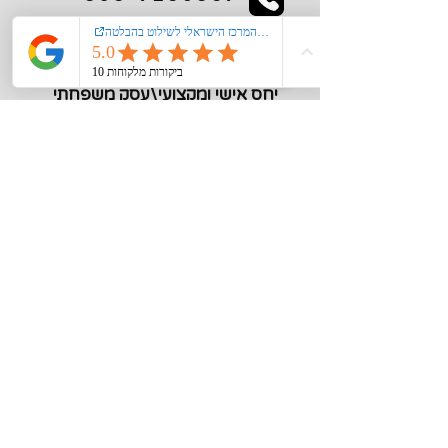
kiglerplate@gmail.com
מעל 40 שנות ניסיון
יחס אישי ומקצועי\עסק משפחתי
מידע חיוני
צור קשר
אודות
רישום קורקינט\אופנים חשמליים במשרד
התחבורה
הצהרת נגישות
מדיניות פרטיות
תקנון האתר
סוגי שילוט