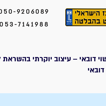
050-9206089
053-7141988
וי דובאי – עיצוב יוקרתי בהשראת ל
דובאי