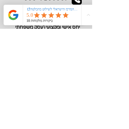
kiglerplate@gmail.com
מעל 40 שנות ניסיון
יחס אישי ומקצועי\עסק משפחתי
מידע חיוני
צור קשר
אודות
רישום קורקינט\אופנים חשמליים במשרד
התחבורה
הצהרת נגישות
מדיניות פרטיות
תקנון האתר
סוגי שילוט