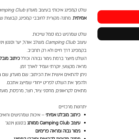
שלט קמפינג איכותי בעיצוב מועדון
amping Club
אמיתית
. מתנה מקורית לחובבי קמפינג, קבוצות שט
שלט שמרגיש כמו סמל שייכות.
עיצוב
Camping Club
משלב אוהל, יער וסגנון וי
בקמפינג דרך חיים ולא רק תחביב.
השלט מיוצר ברמת גימור גבוהה וכולל
כיתוב מוב
מראה מקצועי, יוקרתי ועמיד לאורך זמן.
ניתן להתאים אישית את הכיתוב: שם מועדון, שם מ
ולהפוך את השלט לפריט ייחודי שמייצג אתכם.
מתאים לקראוונים, מחסני ציוד, חצר, מרפסת, מועד
יתרונות מרכזיים
כיתוב מובלט אמיתי
– איכות שמרגישים ורואים
עיצוב Camping Club ממותג
בסגנון וינטג’
גימור גבוה ומראה פרימיום
מתנה מקורית לקבוצות וחובבי קמפינג