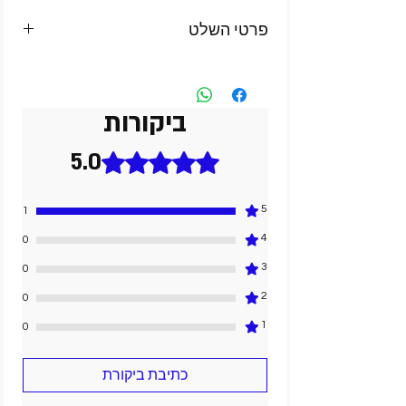
פרטי השלט
• חומר- אלומיניום
• עובי- 1 מ"מ
• מידה- 52ס"מ על 12ס"מ (השלט זהה בגודלו
ביקורות
ללוחית רישוי של רכב)
• רקע- מחזיר אור בצבע לבן/צהוב
5.0
דירוג של 5 מתוך 5 כוכבים.
• כיתוב- כיתוב מובלט ומודגש במגוון צבעים
• עמידות- שלט מותאם לתנאי חוץ ובעל
עמידות ארוכת טווח
5
1
• התקנה- על סף דופן המדרכה , עמוד או קיר
4
0
3
0
2
0
1
0
כתיבת ביקורת