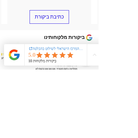
עמידות ארוכת טווח
• התקנה- על סף דופן המדרכה, עמוד או קיר
כתיבת ביקורת
יציירת קשר
050-9206089
kiglerplate@gmail.com
מעל 40 שנות ניסיון