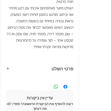
חניה פרטית.
השלט מיוצר מאלומיניום איכותי עם רקע מחזיר
אור וכיתוב מודגש בסגנון לוחית רישוי, המעניק
נראות גבוהה במיוחד גם בשעות החשכה.
העיצוב האישי מאפשר לבחור את נוסח הכיתוב
– שם, מספר דירה, מספר חניה, שם עסק או כל
טקסט אחר – תוך שמירה על פרופורציות
מדויקות ומראה יוקרתי ואחיד.
פרטי השלט
• חומר- אלומיניום
• עובי- 1 מ"מ
• מידה- 52ס"מ על 12ס"מ (השלט זהה בגודלו
ללוחית רישוי של רכב)
עדיין אין ביקורות
• רקע- מחזיר אור בצבע לבן/צהוב
רוצה להוסיף את הביקורת הראשונה? ספר/י לנו
• כיתוב- כיתוב מובלט ומודגש במגוון צבעים
מה דעתך.
• עמידות- שלט מותאם לתנאי חוץ ובעל