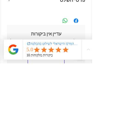
פרטי השלט
מפרט השלט
גודל: 52×12 ס״מ
חומר: אלומיניום איכותי בעובי 1 מ״מ
רקע: מחזיר אור תוצרת גרמניה בעיצוב
עדיין אין ביקורות
הסוואה
רוצה להוסיף את הביקורת הראשונה? ספר/י לנו
כיתוב: כיתוב מובלט בצבע לבחירה
מה דעתך.
כתיבת ביקורת