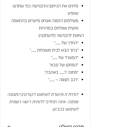
מזינים את הכיתוב/ההקדשה כפי שתרצו
שיופיע
משלימים הזמנה ואנחנו מייצרים בהתאמה
אישית ושולחים במהירות
רעיונות להקדשה (להעתקה)
“החדר של ___”
“ברוך הבא לבית משפחת ___”
“המשרד של ___”
“המחסן של סבא”
“מתנה ל___ באהבה”
“רכב תצוגה – ___”
לוחית זו מיועדת לשימוש דקורטיבי/תצוגה
ומתנה. אינה תחליף ללוחית רישוי רשמית
לשימוש בכביש.