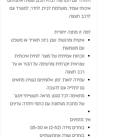
חלודה” עם הקדשה לבחירתכם, עשויה אלומיניום
איכותי ועמיד, מושלמת לבית, לחדר, למשרד וגם
לרכב תצוגה.
למה זו מתנה ייחודית
אישית ומרגשת: שם, כינוי, תאריך או משפט
עם משמעות
נוכחות אמיתית של מוצר: לוחית איכותית
שנראית יוקרתית ומרשימה על הקיר או על
רכב תצוגה
עמידה לאורך זמן: אלומיניום קשיח, מתאים
גם לתלייה וגם להצבה
מתאימה לכל סגנון: מראה תעשייתי־וינטג’
של מתכת מגולוונת עם כתמי חלודה עדינים
איך מזמינים
בוחרים מידה (52×12 או 30×15)
בוחרים שורה אחת/שתיים