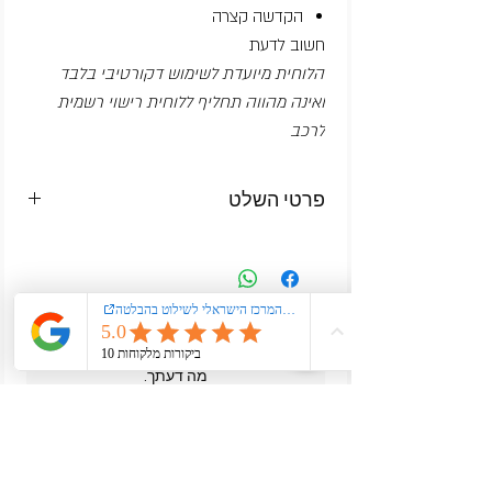
הקדשה קצרה
חשוב לדעת
הלוחית מיועדת לשימוש דקורטיבי בלבד
ואינה מהווה תחליף ללוחית רישוי רשמית
לרכב
פרטי השלט
מפרט השלט
גודל: 52×12 ס״מ
חומר: אלומיניום איכותי בעובי 1 מ״מ
רקע: מחזיר אור תוצרת גרמניה בעיצוב
עדיין אין ביקורות
הסוואה
רוצה להוסיף את הביקורת הראשונה? ספר/י לנו
כיתוב: כיתוב מובלט בצבע לבחירה
מה דעתך.
כתיבת ביקורת