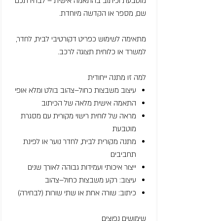
מוטבעת וכיתוב בהתאמה אישית – לבחירתכם
שם, מספר או הקדשה מיוחדת.
מתאימה לשימוש כפריט דקורטיבי לבית, לחדר,
למשרד או כלוחית תצוגה לרכב.
למה זו מתנה ייחודית
עיצוב משבצות כחול–צהוב בולט ומלא אופי
התאמה אישית מלאה של הכיתוב
מראה של לוחית רישוי מקורית עם מסגרת
מוטבעת
מתנה מקורית לבית, לחדר נוער או לפינת
תחביבים
ייצור איכותי ועמידות גבוהה לאורך שנים
עיצוב: רקע משבצות כחול–צהוב
כיתוב: שורה אחת או שתי שורות (לבחירה)
שימושים נפוצים