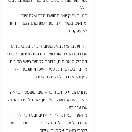
נקי, רגוע ומודרני, שמשתלב בצורה מושלמת בכל
חלל.
הגוון העמוק יוצר תחושת סדר ואלגנטיות,
ומתאים במיוחד למי שמחפש מתנה מקורית אך
לא צעקנית.
הלוחית מיוצרת מאלומיניום איכותי בעובי 1 מ״מ,
עם רקע מחזיר אור תוצרת גרמניה וכיתוב מובלט
בהבלטה אמיתית, בדומה ללוחית רישוי מקורית.
מדובר בשלט חזק, עמיד ואיכותי, שנשמר לאורך
זמן ומתאים גם לתצוגה חיצונית.
ניתן להוסיף כיתוב אישי – שם, משפט השראה,
תאריך או הקדשה – ולהפוך את הלוחית למתנה
עם ערך רגשי.
מתאימה כמתנה לחדרי ילדים ובני נוער, לחדר
עבודה, למשרד, לכניסה לבית, וכן כלוחית רישוי
לרכבי תצוגה, אספנות וצילום.