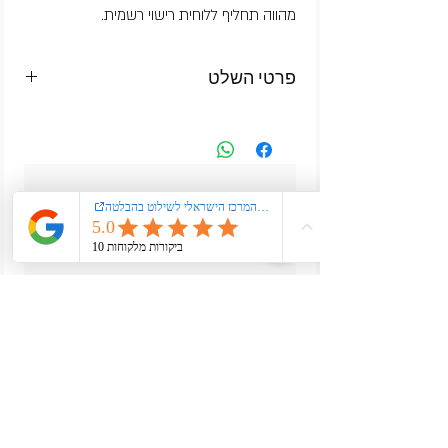
מהווה תחליף ללוחית רישוי רשמית.
פרטי השלט
מפרט השלט
גודל: 52×12 ס״מ
חומר: אלומיניום איכותי בעובי 1 מ״מ
רקע: מחזיר אור תוצרת גרמניה בגוון ירוק
עדיין אין ביקורות
טורקיז
רוצה להוסיף את הביקורת הראשונה? ספר/י לנו
כיתוב: כיתוב מובלט בצבע לבחירה
מה דעתך.
כתיבת ביקורת