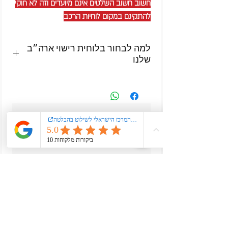
חשוב חשוב השלטים אינם מיועדים וזה לא חוקי
להתקינם במקום לוחיות הרכב
למה לבחור בלוחית רישוי ארה״ב
שלנו
✔️ אלומיניום איכותי – לא פלסטיק
✔️ כיתוב ומסגרת מוטבעים בהטבעה
אמיתית
✔️ עיצוב בהשראת לוחיות רישוי אמריקאיות
עדיין אין ביקורות
מקוריות
רוצה להוסיף את הביקורת הראשונה? ספר/י לנו
✔️ מראה אמריקאי אייקוני עם נוכחות
מה דעתך.
✔️ עמידה מלאה לשימוש פנימי וחיצוני
כתיבת ביקורת