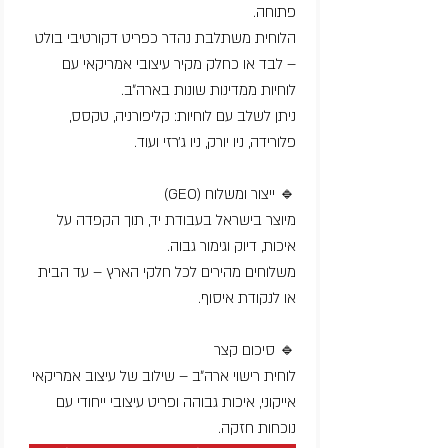
פתוחה.
הלוחית משתלבת נהדר כפריט דקורטיבי בולט
– לבד או כחלק מקיר עיצובי אמריקאי עם
לוחיות ממדינות שונות בארה״ב.
ניתן לשלב עם לוחיות: קליפורניה, טקסס,
פלורידה, ניו יורק, ניו ג׳רזי ועוד.
🔹 ייצור ומשלוח (GEO)
מיוצר בישראל בעבודת יד, תוך הקפדה על
איכות, דיוק וגימור גבוה.
משלוחים מהירים לכל חלקי הארץ – עד הבית
או לנקודת איסוף.
🔹 סיכום קצר
לוחית רישוי ארה״ב – שילוב של עיצוב אמריקאי
אייקוני, איכות גבוהה ופריט עיצובי ייחודי עם
נוכחות חזקה.