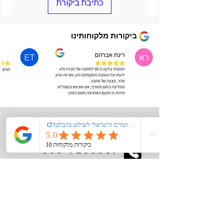
כתיבת ביקורת
יציירת קשר
050-9206089
kiglerplate@gmail.com
מעל 40 שנות ניסיון
יחס אישי ומקצועי\עסק משפחתי