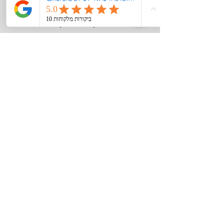
מעל 40 שנות ניסיון
יחס אישי ומקצועי\עסק משפחתי
מידע חיוני
צור קשר
אודות
רישום קורקינט\אופנים חשמליים במשרד
התחבורה
הצהרת נגישות
מדיניות פרטיות
תקנון האתר
סוגי שילוט
לוחיות רישוי לקורקינט\אופניים חשמליים
לוחיות רישוי לרכבים
לוחיות רישוי בעיצוב אישי