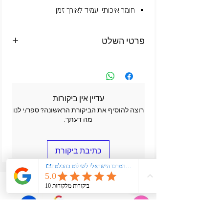
חומר איכותי ועמיד לאורך זמן
פרטי השלט
מידות
-52ס"מ על 12ס"מ
חומר הלוחית
- אלומיניום
עובי
-1מ"מ
צבע רקע
- לוחית רישוי עם עין כחולה
עדיין אין ביקורות
כיתוב בהבלטה
רוצה להוסיף את הביקורת הראשונה? ספר/י לנו
בצבע-שחור,לבן,אדום,ירוק,כחול
מה דעתך.
שלט איכותי ומתאים לתנאי חוץ .
חשוב חשוב השלטים אינם מיועדים וזה לא
חוקי להתקינם במקום לוחיות הרכב ולא ניתן
כתיבת ביקורת
לייצר עם מספר לוחית רכב אלה רק כיתוב.