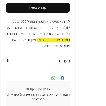
קנו עכשיו
לוחית אלומיניום אירופאית בגודל 52ס"מ על
12ס"מ מוטבעת רכב פולקסווגן טרנספרטר , על
הלוחית אנו מטביעים את הכיתוב שאתם בוחרים
בשורה אחת ובגופן גדול
, ניתן גם לשנות את
צבע הכיתוב והרקע
הערות
ניתן לבחור אותיות בעיברית אנגלית מספרים ו
?, . & # @ ! * % $
עדיין אין ביקורות
רוצה להוסיף את הביקורת הראשונה? ספר/י לנו
מה דעתך.