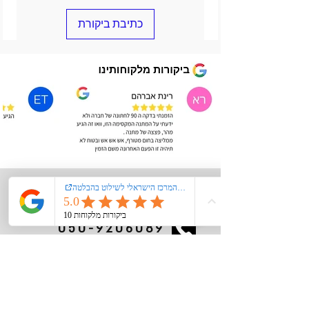
כתיבת ביקורת
יציירת קשר
050-9206089
kiglerplate@gmail.com
מעל 40 שנות ניסיון
יחס אישי ומקצועי\עסק משפחתי