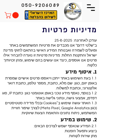
050-9206089
מדיניות פרטיות
עודכן לאחרונה:
25-8-2025
ב"שלטי דרום" אנו מכבדים את פרטיות המשתמשים באתר
ופועלים לשמירה ואבטחת המידע האישי בהתאם לחוקי מדינת
ישראל והתקנות החלות. מדיניות פרטיות זו נועדה להבהיר אילו
פרטים אנו אוספים, כיצד אנו עושים בהם שימוש, ומהן זכויותיך
כלקוח.
1. איסוף מידע
1.1 בעת השימוש באתר ייתכן וייאספו פרטים אישיים שמסרת
באופן יזום, כגון: שם מלא, כתובת, מספר טלפון, כתובת דואר
אלקטרוני, וכתובת למשלוח.
1.2 בנוסף, נאסף מידע טכני באופן אוטומטי כגון: כתובת IP, סוג
דפדפן, אמצעי גישה, ונתוני גלישה באתר.
1.3 האתר עושה שימוש ב־Cookies ובכלי מדידה סטטיסטיים
(כגון Meta Pixel, Google Analytics) לצורך שיפור חוויית
המשתמש, ניתוח נתונים והתאמת הצעות שיווקיות.
2. שימוש במידע
2.1 המידע שנאסף ישמש לצרכים הבאים:
ביצוע ותפעול הזמנות.
מתן שירות לקוחות.