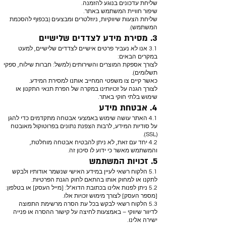
שליחת עדכונים בנוגע להזמנה.
שיפור חוויית המשתמש באתר.
שליחת הצעות שיווקיות, ניוזלטרים ומבצעים (בכפוף להסכמת
המשתמש).
3. מסירת מידע לצדדים שלישיים
3.1 אנו לא נעביר פרטים אישיים לצדדים שלישיים, למעט
במקרים הבאים:
לצורך אספקת המוצרים והשירותים (למשל: חברות שילוח, ספקי
תשלומים).
כאשר קיים צו משפטי המחייב אותנו למסירת המידע.
לצורך הגנה על זכויותינו במקרה של הפרת תנאי התקנון או
שימוש בלתי חוקי באתר.
4. אבטחת מידע
4.1 האתר עושה שימוש באמצעי אבטחה מתקדמים כדי להגן
על סודיות המידע, לרבות הצפנת נתונים בפרוטוקול מאובטח
(SSL).
4.2 יחד עם זאת, לא ניתן להבטיח אבטחה מוחלטת,
והמשתמש מאשר כי ידוע לו סיכון זה.
5. זכויות המשתמש
5.1 הלקוח רשאי לעיין במידע האישי שנשמר אודותיו ולבקש
לתקנו או למחוק אותו בהתאם לחוק הגנת הפרטיות.
5.2 ניתן לפנות אלינו בכתובת הדוא"ל: [מייל העסק] או בטלפון:
[מספר העסק] לצורך מימוש זכויות אלו.
5.3 הלקוח רשאי לבקש בכל עת הסרה מרשימת התפוצה
לדיוור שיווקי – באמצעות לחיצה על קישור ההסרה או פנייה
ישירה אלינו.