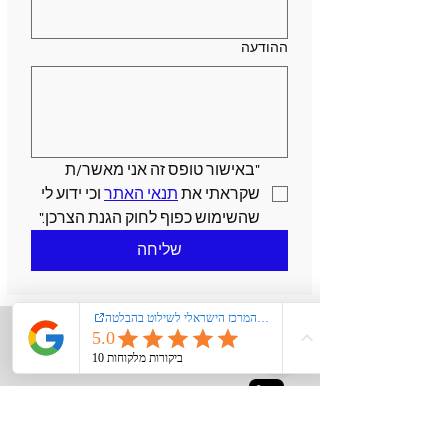
ההודעה
"באישור טופס זה אני מאשר/ת 
שקראתי את 
תנאי האתר
 וכי ידוע לי 
שהשימוש כפוף לחוק הגנת הצרכן."
שליחה
יציירת קשר
050-9206089
kiglerplate@gmail.com