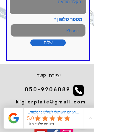
מספר טלפון
שלח
יציירת קשר
050-9206089
kiglerplate@gmail.com
מעל 40 שנות ניסיון
יחס אישי ומקצועי\עסק משפחתי